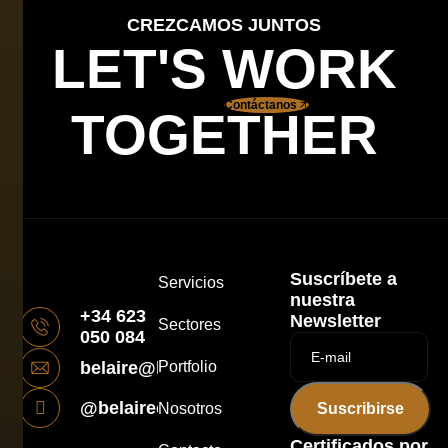
CREZCAMOS JUNTOS
LET'S WORK
Contáctanos
TOGETHER
Suscríbete a
Servicios
nuestra
+34 623
Newsletter
Sectores
050 084
belaire@belairecomunicacion.es
Portfolio
@belairecomunicacion
Nosotros
Suscribirse
Certificados por